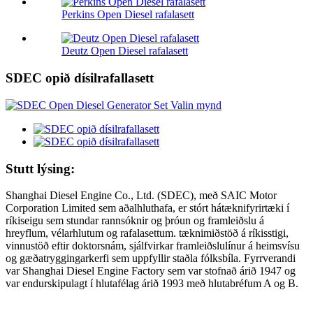
Perkins Open Diesel rafalasett
Deutz Open Diesel rafalasett
SDEC opið dísilrafallasett
Stutt lýsing:
Shanghai Diesel Engine Co., Ltd. (SDEC), með SAIC Motor
Corporation Limited sem aðalhluthafa, er stórt hátæknifyrirtæki í
ríkiseigu sem stundar rannsóknir og þróun og framleiðslu á
hreyflum, vélarhlutum og rafalasettum. tæknimiðstöð á ríkisstigi,
vinnustöð eftir doktorsnám, sjálfvirkar framleiðslulínur á heimsvísu
og gæðatryggingarkerfi sem uppfyllir staðla fólksbíla. Fyrrverandi
var Shanghai Diesel Engine Factory sem var stofnað árið 1947 og
var endurskipulagt í hlutafélag árið 1993 með hlutabréfum A og B.