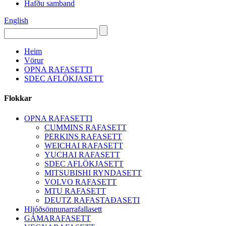
Hafðu samband
English
Heim
Vörur
OPNA RAFASETTI
SDEC AFLÖKJASETT
Flokkar
OPNA RAFASETTI
CUMMINS RAFASETT
PERKINS RAFASETT
WEICHAI RAFASETT
YUCHAI RAFASETT
SDEC AFLÖKJASETT
MITSUBISHI RYNDASETT
VOLVO RAFASETT
MTU RAFASETT
DEUTZ RAFASTAÐASETI
Hljóðsönnunarrafallasett
GÁMARAFASETT