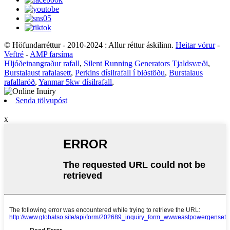
© Höfundarréttur - 2010-2024 : Allur réttur áskilinn.
Heitar vörur
-
Veftré
-
AMP farsíma
Hljóðeinangraður rafall
,
Silent Running Generators Tjaldsvæði
,
Burstalaust rafalasett
,
Perkins dísilrafall í biðstöðu
,
Burstalaus
rafallaröð
,
Yanmar 5kw dísilrafall
,
Senda tölvupóst
x