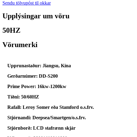
Sendu tölvupóst til okkar
Upplýsingar um vöru
50HZ
Vörumerki
Upprunastaður: Jiangsu, Kína
Gerðarnúmer: DD-S200
Prime Power: 16kw-1200kw
Tíðni: 50/60HZ
Rafall: Leroy Somer eða Stamford o.s.frv.
Stjórnandi: Deepsea/Smartgen/o.s.frv.
Stjórnborð: LCD stafrænn skjár