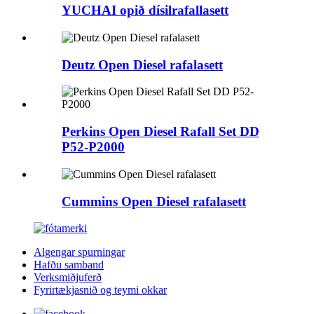
YUCHAI opið dísilrafallasett
Deutz Open Diesel rafalasett
Perkins Open Diesel Rafall Set DD
P52-P2000
Cummins Open Diesel rafalasett
Algengar spurningar
Hafðu samband
Verksmiðjuferð
Fyrirtækjasnið og teymi okkar