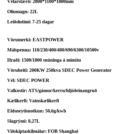
Vélarstærð: 2800*1100*1800mm
Olíumagn: 22L
Leiðslutími: 7-25 dagar
Vörumerki: EASTPOWER
Málspenna: 110/230/400/480/690/6300/10500v
Hraði: 1500/1800 snúninga á mínútu
Vöruheiti: 200KW 250kva SDEC Power Generator
Vél: SDEC POWER
Valkostir: ATS/gámur/kerru/hljóðeinangruð
Kælikerfi: Vatnskælikerfi
Eldsneytisnotkun: 50,6g/kwh
Slagrými: 8,27L
Viðskiptaskilmálar: FOB Shanghai