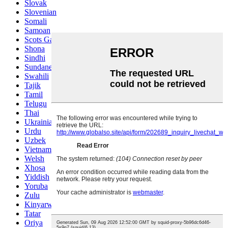
Slovak
Slovenian
Somali
Samoan
Scots Gaelic
Shona
Sindhi
Sundanese
Swahili
Tajik
Tamil
Telugu
Thai
Ukrainian
Urdu
Uzbek
Vietnamese
Welsh
Xhosa
Yiddish
Yoruba
Zulu
Kinyarwanda
Tatar
Oriya