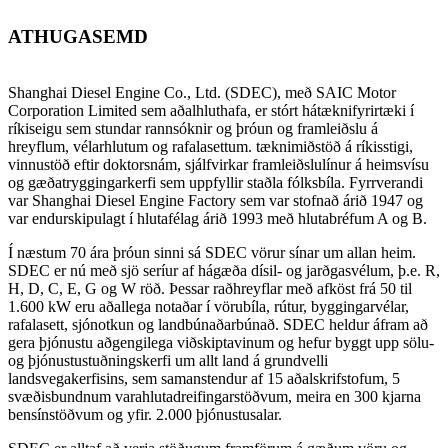
ATHUGASEMD
Shanghai Diesel Engine Co., Ltd. (SDEC), með SAIC Motor
Corporation Limited sem aðalhluthafa, er stórt hátæknifyrirtæki í
ríkiseigu sem stundar rannsóknir og þróun og framleiðslu á
hreyflum, vélarhlutum og rafalasettum. tæknimiðstöð á ríkisstigi,
vinnustöð eftir doktorsnám, sjálfvirkar framleiðslulínur á heimsvísu
og gæðatryggingarkerfi sem uppfyllir staðla fólksbíla. Fyrrverandi
var Shanghai Diesel Engine Factory sem var stofnað árið 1947 og
var endurskipulagt í hlutafélag árið 1993 með hlutabréfum A og B.
Í næstum 70 ára þróun sinni sá SDEC vörur sínar um allan heim.
SDEC er nú með sjö seríur af hágæða dísil- og jarðgasvélum, þ.e. R,
H, D, C, E, G og W röð. Þessar raðhreyflar með afköst frá 50 til
1.600 kW eru aðallega notaðar í vörubíla, rútur, byggingarvélar,
rafalasett, sjónotkun og landbúnaðarbúnað. SDEC heldur áfram að
gera þjónustu aðgengilega viðskiptavinum og hefur byggt upp sölu-
og þjónustustuðningskerfi um allt land á grundvelli
landsvegakerfisins, sem samanstendur af 15 aðalskrifstofum, 5
svæðisbundnum varahlutadreifingarstöðvum, meira en 300 kjarna
bensínstöðvum og yfir. 2.000 þjónustusalar.