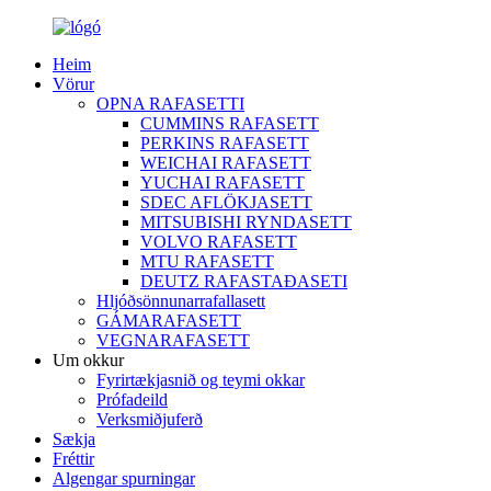
Heim
Vörur
OPNA RAFASETTI
CUMMINS RAFASETT
PERKINS RAFASETT
WEICHAI RAFASETT
YUCHAI RAFASETT
SDEC AFLÖKJASETT
MITSUBISHI RYNDASETT
VOLVO RAFASETT
MTU RAFASETT
DEUTZ RAFASTAÐASETI
Hljóðsönnunarrafallasett
GÁMARAFASETT
VEGNARAFASETT
Um okkur
Fyrirtækjasnið og teymi okkar
Prófadeild
Verksmiðjuferð
Sækja
Fréttir
Algengar spurningar