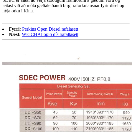
SDEC er alltaf að verja stöðugum framförum á gæðum vöru og
leitast við að móta gæðaleiðandi birgi raforkulausnar fyrir dísel og
nýja orku í Kína.
Fyrri:
Perkins Open Diesel rafalasett
Næst:
WEICHAI opið dísilrafallasett