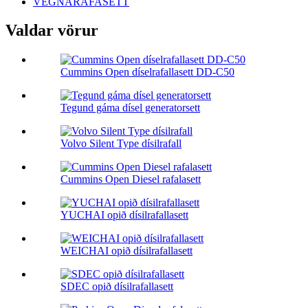
VEGNARAFASETT
Valdar vörur
Cummins Open díselrafallasett DD-C50
Tegund gáma dísel generatorsett
Volvo Silent Type dísilrafall
Cummins Open Diesel rafalasett
YUCHAI opið dísilrafallasett
WEICHAI opið dísilrafallasett
SDEC opið dísilrafallasett